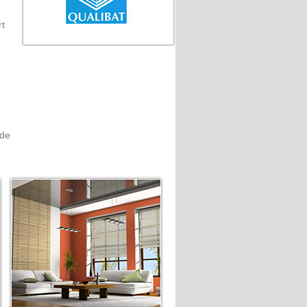
rt
 de