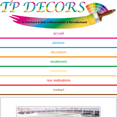
01 48 81 66 08
01 48 81 68 24
sarl-tp-decors@wanadoo.fr
accueil
peinture
decoration
ravalement
revetement
nos realisations
contact